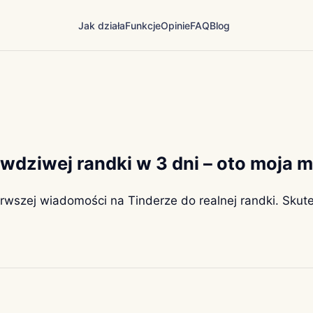
Jak działa
Funkcje
Opinie
FAQ
Blog
wdziwej randki w 3 dni – oto moja 
erwszej wiadomości na Tinderze do realnej randki. Sku