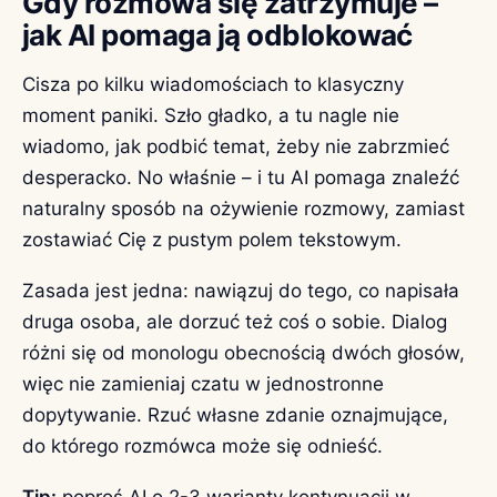
Gdy rozmowa się zatrzymuje –
jak AI pomaga ją odblokować
Cisza po kilku wiadomościach to klasyczny
moment paniki. Szło gładko, a tu nagle nie
wiadomo, jak podbić temat, żeby nie zabrzmieć
desperacko. No właśnie – i tu AI pomaga znaleźć
naturalny sposób na ożywienie rozmowy, zamiast
zostawiać Cię z pustym polem tekstowym.
Zasada jest jedna: nawiązuj do tego, co napisała
druga osoba, ale dorzuć też coś o sobie. Dialog
różni się od monologu obecnością dwóch głosów,
więc nie zamieniaj czatu w jednostronne
dopytywanie. Rzuć własne zdanie oznajmujące,
do którego rozmówca może się odnieść.
Tip:
poproś AI o 2-3 warianty kontynuacji w