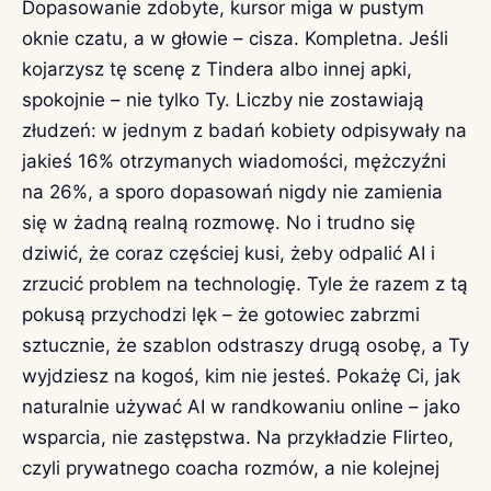
Dopasowanie zdobyte, kursor miga w pustym
oknie czatu, a w głowie – cisza. Kompletna. Jeśli
kojarzysz tę scenę z Tindera albo innej apki,
spokojnie – nie tylko Ty. Liczby nie zostawiają
złudzeń: w jednym z badań kobiety odpisywały na
jakieś 16% otrzymanych wiadomości, mężczyźni
na 26%, a sporo dopasowań nigdy nie zamienia
się w żadną realną rozmowę. No i trudno się
dziwić, że coraz częściej kusi, żeby odpalić AI i
zrzucić problem na technologię. Tyle że razem z tą
pokusą przychodzi lęk – że gotowiec zabrzmi
sztucznie, że szablon odstraszy drugą osobę, a Ty
wyjdziesz na kogoś, kim nie jesteś. Pokażę Ci, jak
naturalnie używać AI w randkowaniu online – jako
wsparcia, nie zastępstwa. Na przykładzie Flirteo,
czyli prywatnego coacha rozmów, a nie kolejnej